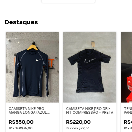
Destaques
CAMISETA NIKE PRO
CAMISETA NIKE PRO DRI-
TÊN
MANGA LONGA (AZUL
FIT COMPRESSÃO - PRETA
PAN
MARINHO)
R$350,00
R$220,00
R$
12
x
de
R$36,00
12
x
de
R$22,63
12
x