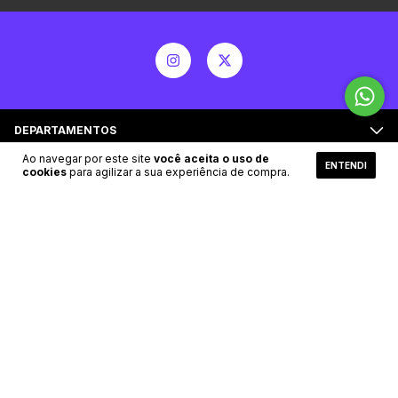
DEPARTAMENTOS
Ao navegar por este site
você aceita o uso de
ENTENDI
cookies
para agilizar a sua experiência de compra.
ENTRE EM CONTATO
NEWSLETTER
Meios de pagamento
Meios de envio