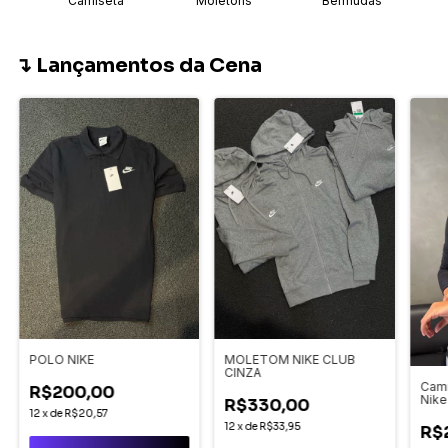
Camiseta
Moletons
Bermudas
↴ Lançamentos da Cena
POLO NIKE
MOLETOM NIKE CLUB
CINZA
Cami
R$200,00
Nike
R$330,00
12
x
de
R$20,57
12
x
de
R$33,95
R$